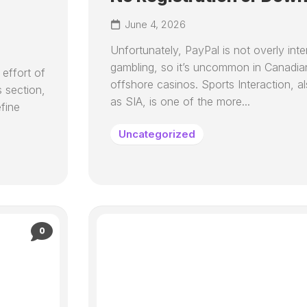
June 4, 2026
Unfortunately, PayPal is not overly inte
gambling, so it’s uncommon in Canadian
effort of
offshore casinos. Sports Interaction, 
s section,
as SIA, is one of the more...
efine
Uncategorized
0