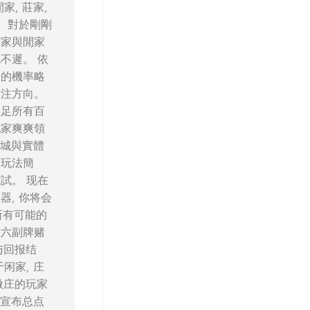
, 莊家,
 對於剛剛
莊家與閒家
不遲。 依
出的機率略
投注方向。
滿足所有百
玩家爽爽領
樂城與實體
為玩法簡
試。 现在
, 你将会
解所有可能的
⽰六副牌赌
与回报结
闲家, 庄
做庄的玩家
会宣布总点