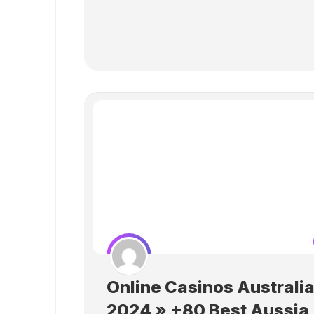
Online Casinos Australi
2024 » +80 Best Aussia