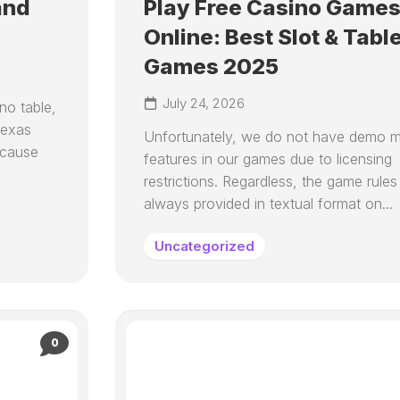
and
Play Free Casino Game
Online: Best Slot & Tabl
Games 2025
July 24, 2026
ino table,
Texas
Unfortunately, we do not have demo 
ecause
features in our games due to licensing
restrictions. Regardless, the game rules
always provided in textual format on...
Uncategorized
0