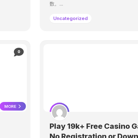
数。...
Uncategorized
0
MORE
a
Play 19k+ Free Casino 
No Registration or Dow