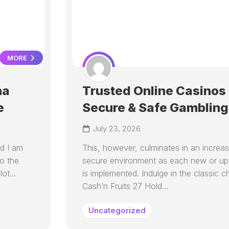
MORE
na
Trusted Online Casinos
e
Secure & Safe Gambling
July 23, 2026
nd I am
This, however, culminates in an increas
to the
secure environment as each new or up
ot...
is implemented. Indulge in the classic 
Cash’n Fruits 27 Hold...
Uncategorized