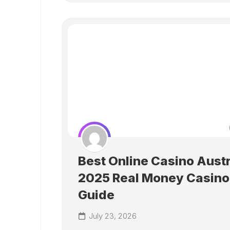
Best Online Casino Austr
2025 Real Money Casino
Guide
July 23, 2026