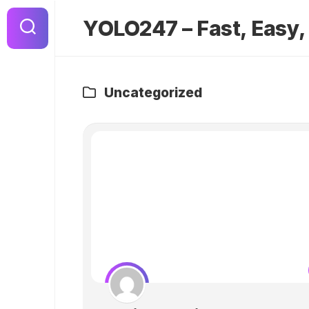
Skip
to
YOLO247 – Fast, Easy,
content
Uncategorized