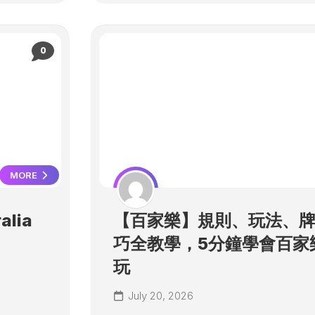
0
MORE
alia
【百家樂】規則、玩法、
巧全教學，5分鐘學會百家
玩
July 20, 2026