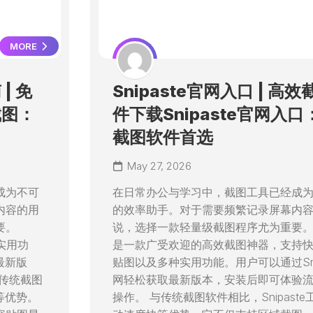
MORE
| 免
Snipaste官网入口 | 高
截图：
件下载Snipaste官网入
截图软件首选
May 27, 2026
成为不可
在日常办公与学习中，截图工具已经成
内容的用
的效率助手。对于需要频繁记录屏幕内
要。
说，选择一款轻量级截图程序尤为重要。 Sn
种实用功
是一款广受欢迎的高效截图神器，支持
最新版
贴图以及多种实用功能。用户可以通过Snip
传统截图
网轻松获取最新版本，安装后即可体验
快等优势。
操作。 与传统截图软件相比，Snipast