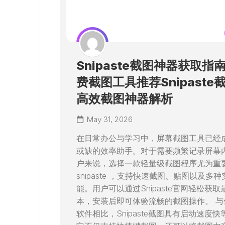
Snipaste截图神器获取指南 
费截图工具推荐Snipaste
高效截图神器解析
May 31, 2026
在日常办公与学习中，屏幕截图工具已经
或缺的效率助手。对于需要频繁记录屏幕
户来说，选择一款轻量级截图程序尤为重
snipaste ，支持快速截图、贴图以及多
能。用户可以通过Snipaste官网轻松获取
本，安装后即可体验流畅的截图操作。 与
软件相比，Snipaste截图具有启动速度