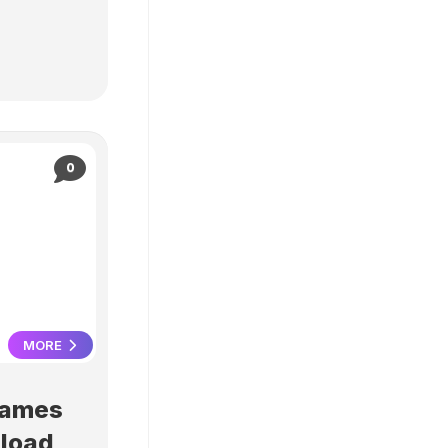
0
MORE
Games
nload