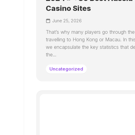
Casino Sites
June 25, 2026
That’s why many players go through the 
travelling to Hong Kong or Macau. In thi
we encapsulate the key statistics that d
the...
Uncategorized